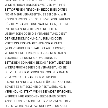
DATENSCHUTZERKLÄRUNG. WENN SIE
WIDERSPRUCH EINLEGEN, WERDEN WIR IHRE
BETROFFENEN PERSONENBEZOGENEN DATEN
NICHT MEHR VERARBEITEN, ES SEI DENN, WIR
KÖNNEN ZWINGENDE SCHUTZWÜRDIGE GRÜNDE
FÜR DIE VERARBEITUNG NACHWEISEN, DIE IHRE
INTERESSEN, RECHTE UND FREIHEITEN
ÜBERWIEGEN ODER DIE VERARBEITUNG DIENT
DER GELTENDMACHUNG, AUSÜBUNG ODER
VERTEIDIGUNG VON RECHTSANSPRÜCHEN
(WIDERSPRUCH NACH ART. 21 ABS. 1 DSGVO).
WERDEN IHRE PERSONENBEZOGENEN DATEN
VERARBEITET, UM DIREKTWERBUNG ZU
BETREIBEN, SO HABEN SIE DAS RECHT, JEDERZEIT
WIDERSPRUCH GEGEN DIE VERARBEITUNG SIE
BETREFFENDER PERSONENBEZOGENER DATEN
ZUM ZWECKE DERARTIGER WERBUNG
EINZULEGEN; DIES GILT AUCH FÜR DAS PROFILING,
SOWEIT ES MIT SOLCHER DIREKTWERBUNG IN
VERBINDUNG STEHT. WENN SIE WIDERSPRECHEN,
WERDEN IHRE PERSONENBEZOGENEN DATEN
ANSCHLIESSEND NICHT MEHR ZUM ZWECKE DER
DIREKTWERBUNG VERWENDET (WIDERSPRUCH