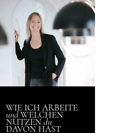
WIE ICH ARBEITE
und
WELCHEN
NUTZEN
du
DAVON HAST